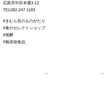
広島市中区本通3-12
TEL082-247-1183
#きむら百のものがたり
#食のセレクトショップ
#発酵
#無添加食品
投稿ナビゲーション
「麹のうまみ」をいかした発酵ドレッシング
23日プレオープンを開催することができました。