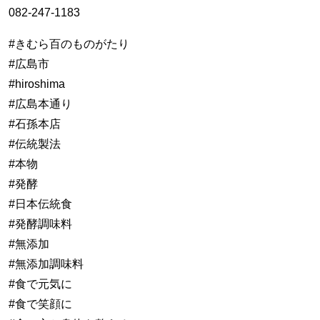
082-247-1183
#きむら百のものがたり
#広島市
#hiroshima
#広島本通り
#石孫本店
#伝統製法
#本物
#発酵
#日本伝統食
#発酵調味料
#無添加
#無添加調味料
#食で元気に
#食で笑顔に