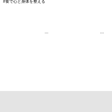
#食で心と身体を整える
投稿ナビゲーション
「酢酸菌で造る伝統醸造酢」
ワイワイ食べられる グリーンカレー