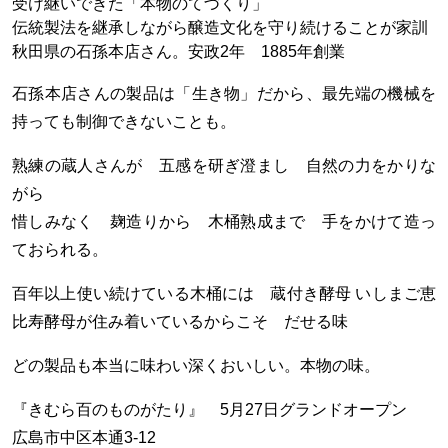
受け継いできた「本物のてづくり」
伝統製法を継承しながら醸造文化を守り続けることが家訓
秋田県の石孫本店さん。安政2年 1885年創業
石孫本店さんの製品は「生き物」だから、最先端の機械を
持っても制御できないことも。
熟練の蔵人さんが 五感を研ぎ澄まし 自然の力をかりな
がら
惜しみなく 麹造りから 木桶熟成まで 手をかけて造っ
ておられる。
百年以上使い続けている木桶には 蔵付き酵母 いしまご恵
比寿酵母が住み着いているからこそ だせる味
どの製品も本当に味わい深くおいしい。本物の味。
『きむら百のものがたり』 5月27日グランドオープン
広島市中区本通3-12