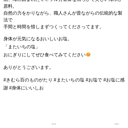
原料。
自然の力をかりながら、職人さんが昔ながらの伝統的な製
法で
手間と時間を惜しまずつくってくださってます。
身体が元気になるおいしいお塩。
「またいちの塩」
おにぎりにしてぜひ食べてみてください
ありがとうございます。
#きむら百のものがたり #またいちの塩 #お塩で #お塩に感
謝 #身体にいいしお
投稿ナビゲーション
熊本県で25年以上農薬.化学肥料を使わない有機栽培を受け継ぎ「食本来の姿 形 味」にこだわり自然の力だけで安心安全おいし
自然栽培でお茶をつくって下さっている「HARERUUYA」さんからとってもおいしいお茶がとどきました！！